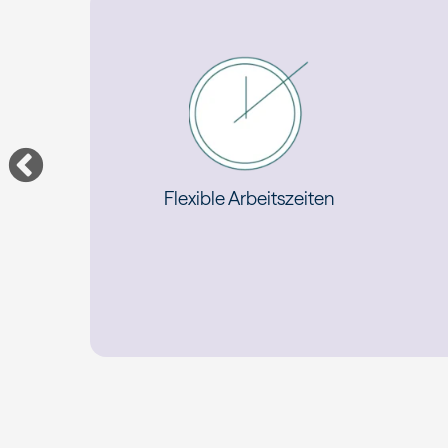
ung
Flexible Arbeitszeiten