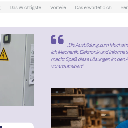
g
Das Wichtigste
Vorteile
Das erwartet dich
Ben
„Die Ausbildung zum Mechatron
ich Mechanik, Elektronik und Informat
macht Spaß diese Lösungen im den Ar
voranzutreiben“