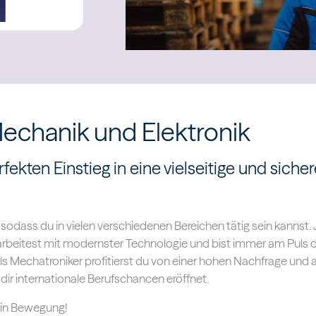
Mechanik und Elektronik
ekten Einstieg in eine vielseitige und siche
 sodass du in vielen verschiedenen Bereichen tätig sein kannst.
beitest mit modernster Technologie und bist immer am Puls d
s Mechatroniker profitierst du von einer hohen Nachfrage und 
dir internationale Berufschancen eröffnet.
 in Bewegung!