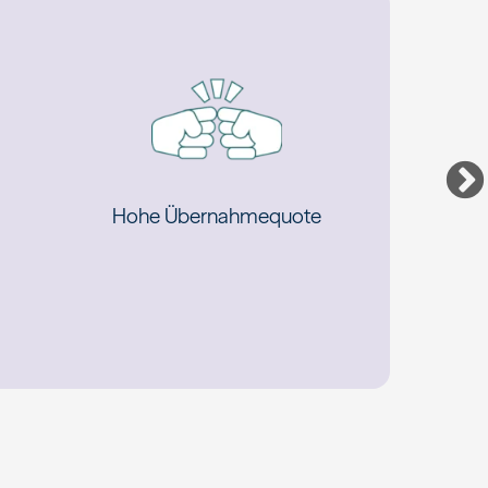
Hohe Übernahmequote
Betriebli