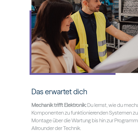
Das erwartet dich
Mechanik trifft Elektronik:
Du lernst, wie du mech
Komponenten zu funktionierenden Systemen z
Montage über die Wartung bis hin zur Programm
Allrounder der Technik.