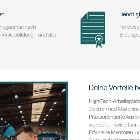
en
Benötig
hmegarantie nach
Für diese
iner Ausbildung – und das
Bildungs
Deine Vorteile b
High-Tech-Arbeitsplätz
Geräten und Maschinen
Praxisorientierte Ausbi
wertvolle Praxiserfahr
Erfahrene Mentoren:
Un