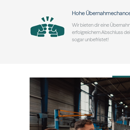
Hohe Übernahmechanc
Wir bieten dir eine Überna
erfolgreichem Abschluss de
sogar unbefristet!