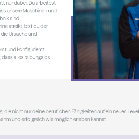
att nur dabei. Du arbeitest
dass unsere Maschinen und
nik sind.
e streikt, bist du der
t die Ursache und
t und konfigurierst
 dass alles reibungslos
, die nicht nur deine beruflichen Fähigkeiten auf ein neues Level
ehm und erfolgreich wie möglich erleben kannst.