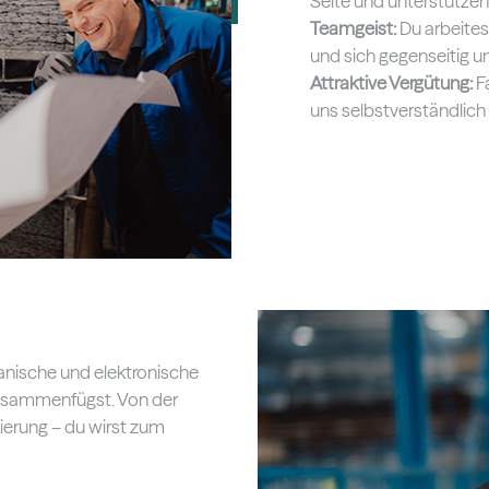
Seite und unterstützen
Teamgeist:
Du arbeites
und sich gegenseitig u
Attraktive Vergütung:
Fa
uns selbstverständlich
anische und elektronische
usammenfügst. Von der
ierung – du wirst zum