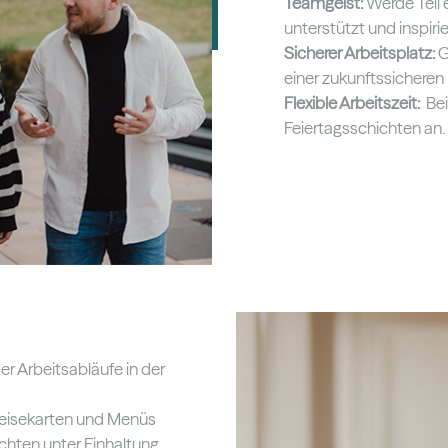
Teamgeist:
Werde Teil 
unterstützt und inspirie
Sicherer Arbeitsplatz:
G
einer zukunftssicheren
Flexible Arbeitszeit:
Be
Feiertagsschichten an.
r Arbeitsabläufe in der
eisekarten und Menüs
chten unter Einhaltung