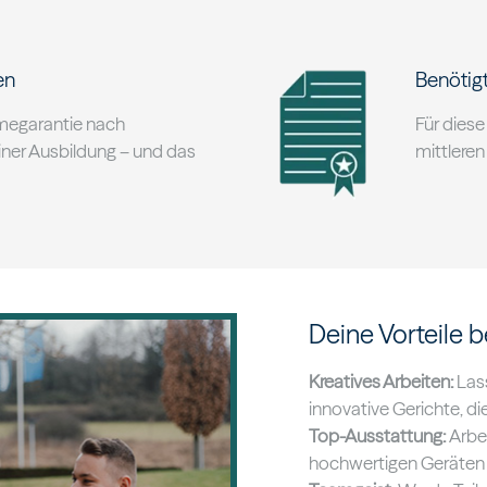
en
Benötig
hmegarantie nach
Für dies
iner Ausbildung – und das
mittleren
Deine Vorteile b
Kreatives Arbeiten:
Lass
innovative Gerichte, di
Top-Ausstattung:
Arbe
hochwertigen Geräten 