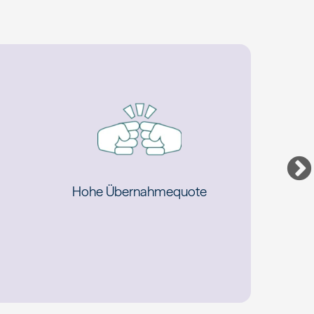
Hohe Übernahmequote
Betriebli