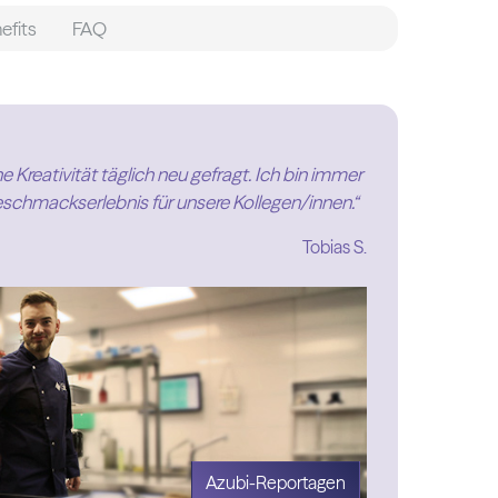
efits
FAQ
 Kreativität täglich neu gefragt. Ich bin immer
chmackserlebnis für unsere Kollegen/innen.“
Tobias S.
Azubi-Reportagen