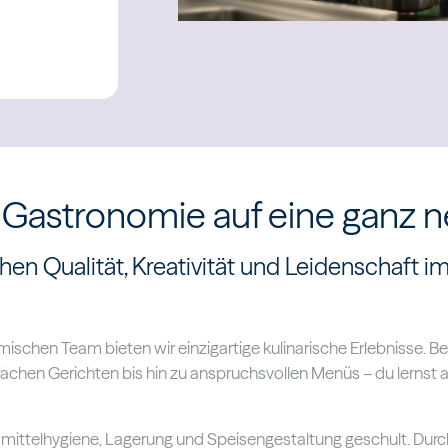
 Gastronomie auf eine ganz 
hen Qualität, Kreativität und Leidenschaft i
schen Team bieten wir einzigartige kulinarische Erlebnisse. Bei
nfachen Gerichten bis hin zu anspruchsvollen Menüs – du lernst
mittelhygiene, Lagerung und Speisengestaltung geschult. Dur