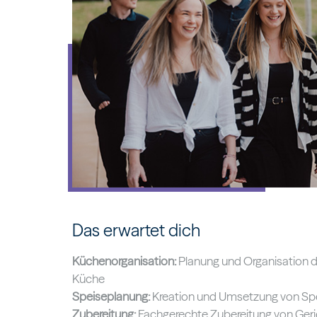
Das erwartet dich
Küchenorganisation:
Planung und Organisation de
Küche
Speiseplanung:
Kreation und Umsetzung von Sp
Zubereitung:
Fachgerechte Zubereitung von Geri