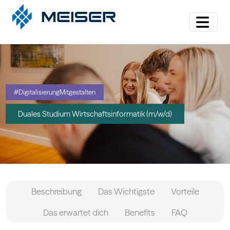
#DigitalisierungMitgestalten
Duales Studium Wirtschaftsinformatik (m/w/d)
Beschreibung
Das Wichtigste
Vorteile
Das erwartet dich
Benefits
FAQ