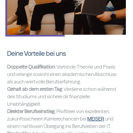
Deine Vorteile bei uns
Doppelte Qualifikation
: Verbinde Theorie und Praxis
und erlange sowohl einen akademischen Abschluss
als auch wertvolle Berufserfahrung.
Gehalt ab dem ersten Tag
: Verdiene schon während
des Studiums und sichere dir finanzielle
Unabhängigkeit.
Direkter Berufseinstieg
: Profitiere von exzellenten,
zukunftssicheren Karrierechancen bei
MEISER
und
einem nahtlosen Übergang ins Berufsleben der IT.